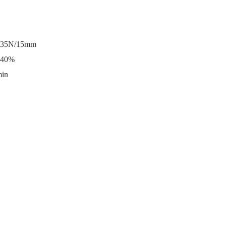
N/15mm
0%
in