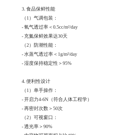
3. 食品保鲜性能
（
1）气调包装：
- 氧气透过率＜0.5cc/m²/day
- 充氮保鲜效果达30天
（
2）防潮性能：
- 水蒸气透过率＜1g/m²/day
- 湿度保持稳定性＞95%
4. 便利性设计
（
1）单手操作：
- 开启力4-6N（符合人体工程学）
- 再密封次数＞50次
（
2）可视窗口：
- 透光率＞90%