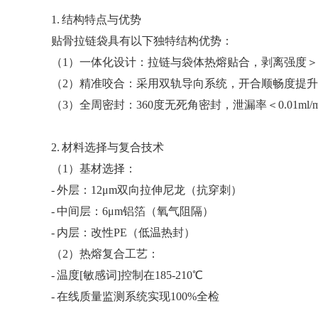
1. 结构特点与优势
贴骨拉链袋具有以下独特结构优势：
（
1）一体化设计：拉链与袋体热熔贴合，剥离强度＞35
（
2）精准咬合：采用双轨导向系统，开合顺畅度提升4
（
3）全周密封：360度无死角密封，泄漏率＜0.01ml/m
2. 材料选择与复合技术
（
1）基材选择：
- 外层：12μm双向拉伸尼龙（抗穿刺）
- 中间层：6μm铝箔（氧气阻隔）
- 内层：改性PE（低温热封）
（
2）热熔复合工艺：
- 温度[敏感词]控制在185-210℃
- 在线质量监测系统实现100%全检